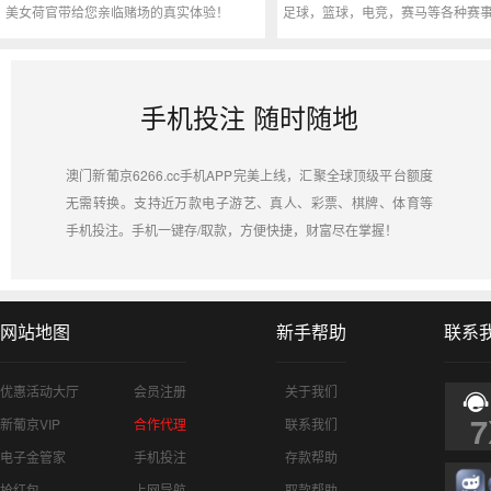
美女荷官带给您亲临赌场的真实体验！
足球，篮球，电竞，赛马等各种赛
手机投注 随时随地
澳门新葡京
6266.cc手机APP完美上线，汇聚全球顶级平台额度
无需转换。支持近万款电子游艺、真人、彩票、棋牌、体育等
手机投注。手机一键存/取款，方便快捷，财富尽在掌握！
网站地图
新手帮助
联系
优惠活动大厅
会员注册
关于我们
7
新葡京VIP
合作代理
联系我们
电子金管家
手机投注
存款帮助
抢红包
上网导航
取款帮助